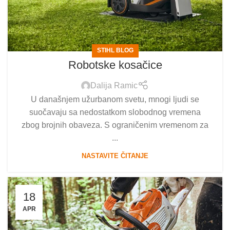
STIHL BLOG
Robotske kosačice
Dalija Ramic
U današnjem užurbanom svetu, mnogi ljudi se
suočavaju sa nedostatkom slobodnog vremena
zbog brojnih obaveza. S ograničenim vremenom za
...
NASTAVITE ČITANJE
18
APR