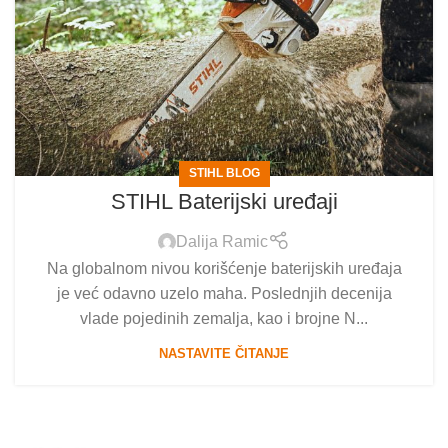
STIHL BLOG
STIHL Baterijski uređaji
Dalija Ramic
Na globalnom nivou korišćenje baterijskih uređaja
je već odavno uzelo maha. Poslednjih decenija
vlade pojedinih zemalja, kao i brojne N...
NASTAVITE ČITANJE