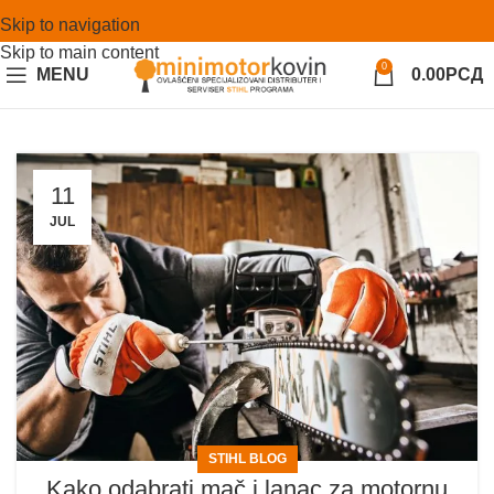
Skip to navigation
Skip to main content
0
MENU
0.00
РСД
11
JUL
STIHL BLOG
Kako odabrati mač i lanac za motornu