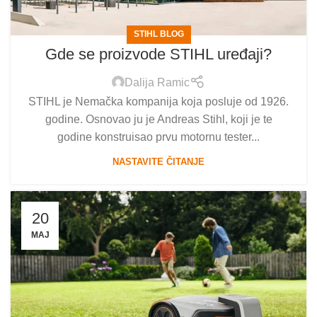
STIHL BLOG
Gde se proizvode STIHL uređaji?
Dalija Ramic
STIHL je Nemačka kompanija koja posluje od 1926.
godine. Osnovao ju je Andreas Stihl, koji je te
godine konstruisao prvu motornu tester...
NASTAVITE ČITANJE
20
MAJ