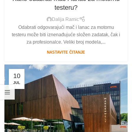
testeru?
Dalija Ramic
Odabrati odgovarajući mač i lanac za motornu
testeru može biti iznenađujuće složen zadatak, čak i
za profesionalce. Veliki broj modela,...
NASTAVITE ČITANJE
10
JUL