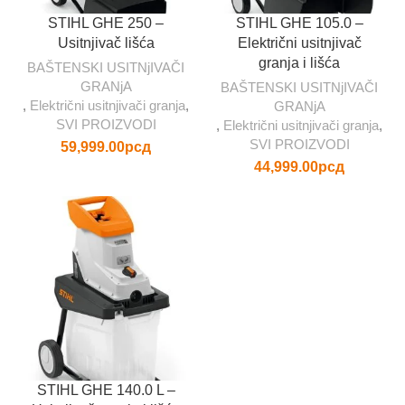
STIHL GHE 250 –
STIHL GHE 105.0 –
Usitnjivač lišća
Električni usitnjivač
granja i lišća
BAŠTENSKI USITNjIVAČI
GRANjA
BAŠTENSKI USITNjIVAČI
,
Električni usitnjivači granja
,
GRANjA
SVI PROIZVODI
,
Električni usitnjivači granja
,
SVI PROIZVODI
59,999.00
рсд
44,999.00
рсд
STIHL GHE 140.0 L –