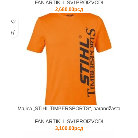
FAN ARTIKLI
,
SVI PROIZVODI
2,680.00
рсд
Ovaj
proizvod
ima
više
varijanti.
Opcije
mogu
biti
izabrane
na
stranici
proizvoda.
Majica „STIHL TIMBERSPORTS“, narandžasta
FAN ARTIKLI
,
SVI PROIZVODI
3,100.00
рсд