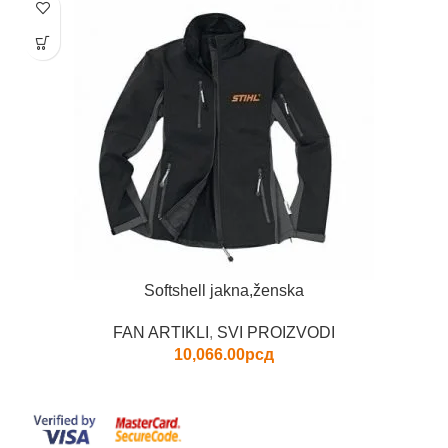
Ovaj
proizvod
ima
više
varijanti.
Opcije
mogu
biti
izabrane
na
stranici
proizvoda.
Softshell jakna,ženska
FAN ARTIKLI
,
SVI PROIZVODI
10,066.00
рсд