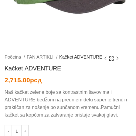
Početna
FAN ARTIKLI
Kačket ADVENTURE
Kačket ADVENTURE
2,715.00
рсд
Naš kačket zelene boje sa kontrastnim šavovima i
ADVENTURE bedžom na prednjem delu super je trendi i
praktičan za nošenje po sunčanom vremenu.Pamučni
kačket sa kopčom za zatvaranje pristaje svakoj glavi.