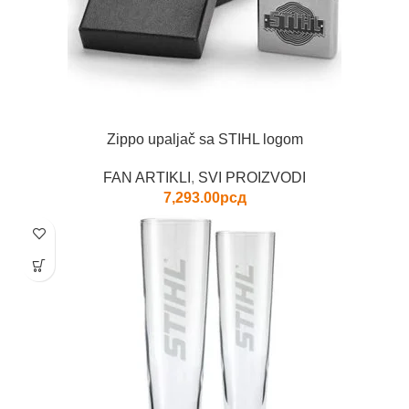
Zippo upaljač sa STIHL logom
FAN ARTIKLI
,
SVI PROIZVODI
7,293.00
рсд