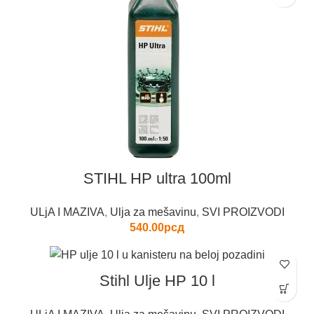
STIHL HP ultra 100ml
ULjA I MAZIVA
,
Ulja za mešavinu
,
SVI PROIZVODI
540.00
рсд
Stihl Ulje HP 10 l