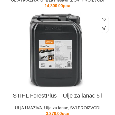
ULjA I MAZIVA
,
Ulja za mešavinu
,
SVI PROIZVODI
14,300.00
рсд
STIHL ForestPlus – Ulje za lanac 5 l
ULjA I MAZIVA
,
Ulja za lanac
,
SVI PROIZVODI
3,370.00
рсд