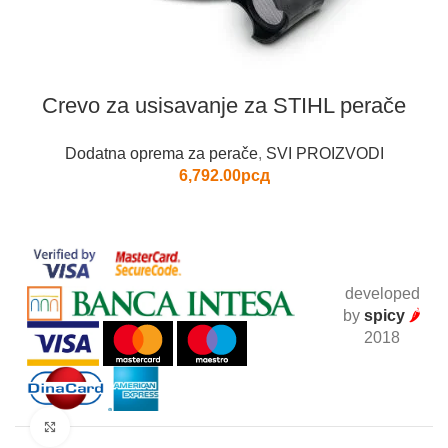
Crevo za usisavanje za STIHL perače
Dodatna oprema za perače
,
SVI PROIZVODI
6,792.00
рсд
developed
by
spicy
🌶
2018
Click to enlarge