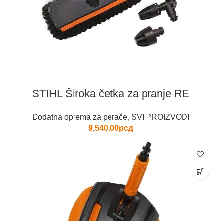
STIHL Široka četka za pranje RE
Dodatna oprema za perače
,
SVI PROIZVODI
9,540.00
рсд