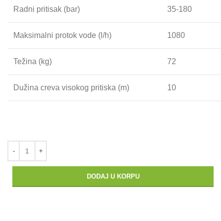
Radni pritisak (bar)
35-180
Maksimalni protok vode (l/h)
1080
Težina (kg)
72
Dužina creva visokog pritiska (m)
10
DODAJ U KORPU