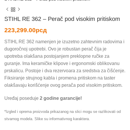
STIHL RE 362 – Perač pod visokim pritiskom
223,299.00
рсд
STIHL RE 362 namenjen je izuzetno zahtevnim radovima i
dugoročnoj upotrebi. Ovo je robustan perač čija je
upotreba olakšana postojanjem preklopne ručke za
guranje. Ima keramičke klipove i ergonomski oblikovanu
prskalicu. Postoje i dva rezervoara za sredstva za čišćenje.
Fiksiranje strujnog kabla i promena pritiskom na taster
olakšavaju korišćenje ovog perača pod visokim pritiskom.
Uređaj poseduje
2 godine garancije!
*Izgled i oprema proizvoda prikazanog na slici mogu se razlikovati od
stvarnog modela. Slike su informativnog karaktera.