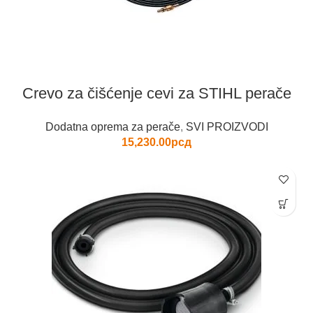
Crevo za čišćenje cevi za STIHL perače
Dodatna oprema za perače
,
SVI PROIZVODI
15,230.00
рсд