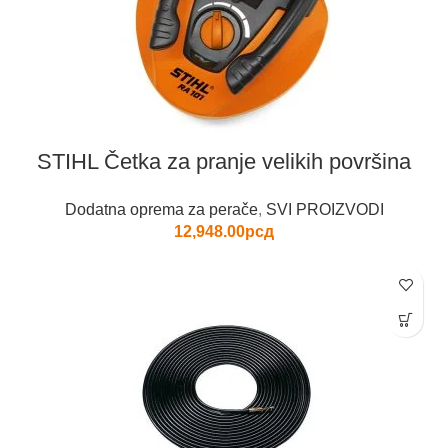
STIHL Četka za pranje velikih površina
Dodatna oprema za perače
,
SVI PROIZVODI
12,948.00
рсд