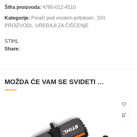
Šifra proizvoda:
4780-012-4510
Kategorije:
Perači pod visokim pritiskom
,
SVI
PROIZVODI
,
UREĐAJI ZA ČIŠĆENjE
STIHL
Share:
MOŽDA ĆE VAM SE SVIDETI …