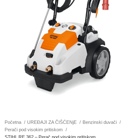
Početna
UREĐAJI ZA ČIŠĆENjE
Benzinski duvači
Perači pod visokim pritiskom
STIHL RE 362 – Perač pod visokim pritiskom