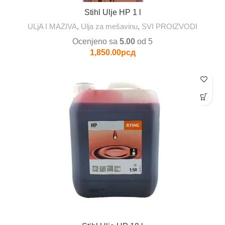
Stihl Ulje HP 1 l
ULjA I MAZIVA
,
Ulja za mešavinu
,
SVI PROIZVODI
Ocenjeno sa
5.00
od 5
1,850.00
рсд