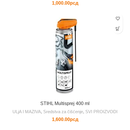
1,000.00
рсд
STIHL Multisprej 400 ml
ULjA I MAZIVA
,
Sredstva za čišćenje
,
SVI PROIZVODI
1,600.00
рсд