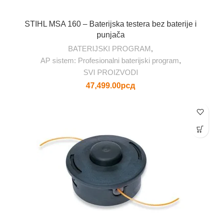
STIHL MSA 160 – Baterijska testera bez baterije i
punjača
BATERIJSKI PROGRAM
,
AP sistem: Profesionalni baterijski program
,
SVI PROIZVODI
47,499.00
рсд