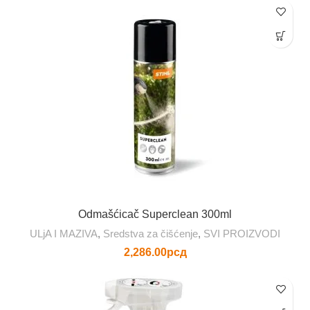
Odmašćicač Superclean 300ml
ULjA I MAZIVA
,
Sredstva za čišćenje
,
SVI PROIZVODI
2,286.00
рсд