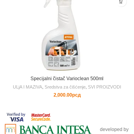
Specijalni čistač Varioclean 500ml
ULjA I MAZIVA
,
Sredstva za čišćenje
,
SVI PROIZVODI
2,000.00
рсд
developed by