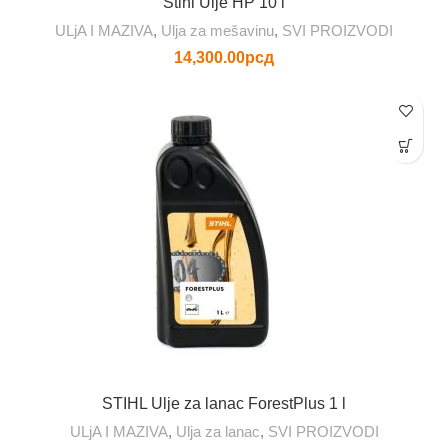
Stihl Ulje HP 10 l
ULjA I MAZIVA
,
Ulja za mešavinu
,
SVI PROIZVODI
14,300.00
рсд
STIHL Ulje za lanac ForestPlus 1 l
ULjA I MAZIVA
,
Ulja za lanac
,
SVI PROIZVODI