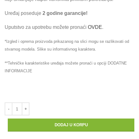
Uređaj poseduje
2 godine garancije!
Uputstvo za upotrebu možete pronaći
OVDE
.
*Izgled i oprema proizvoda prikazanog na slici mogu se razlikovati od
stvarnog modela. Slike su informativnog karaktera.
**Tehničke karakteristike uređaja možete pronaći u opciji DODATNE
INFORMACIJE
DODAJ U KORPU