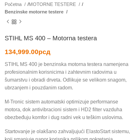
Početna
MOTORNE TESTERE
Benzinske motorne testere
STIHL MS 400 – Motorna testera
134,999.00
рсд
STIHL MS 400 je benzinska motorna testera namenjena
profesionalnim korisnicima i zahtevnim radovima u
šumarstvu i obradi drveta. Odlikuje se velikom snagom,
ubrzanjem i pouzdanim radom.
M-Tronic sistem automatski optimizuje performanse
motora, dok antivibracioni sistem i HD2 filter vazduha
obezbeđuju komfor i dug radni vek u teškim uslovima.
Startovanje je olakšano zahvaljujući ElastoStart sistemu,
koji smanjuje napor korisnika prilikom pokretanja.