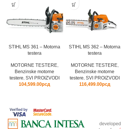
STIHL MS 361 – Motorna
STIHL MS 362 – Motorna
testera
testera
MOTORNE TESTERE
,
MOTORNE TESTERE
,
Benzinske motorne
Benzinske motorne
testere
,
SVI PROIZVODI
testere
,
SVI PROIZVODI
104,599.00
рсд
116,499.00
рсд
developed