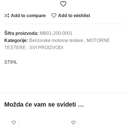
Add to compare
Add to wishlist
Šifra proizvoda:
MB01-200-0001
Kategorije:
Benzinske motorne testere
,
MOTORNE
TESTERE
,
SVI PROIZVODI
STIHL
Možda će vam se svideti …