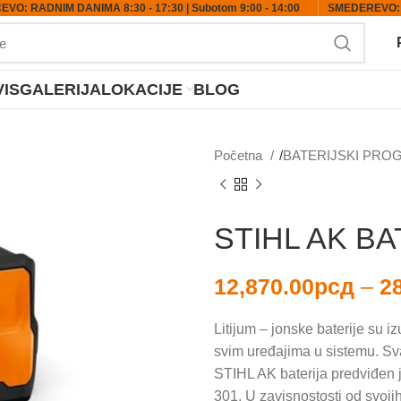
VO: RADNIM DANIMA 8:30 - 17:30 | Subotom 9:00 - 14:00
SMEDEREVO: R
IS
GALERIJA
LOKACIJE
BLOG
Početna
BATERIJSKI PR
STIHL AK BA
12,870.00
рсд
–
2
Litijum – jonske baterije su 
svim uređajima u sistemu. Sv
STIHL AK baterija predviđen j
301. U zavisnostosti od svoji