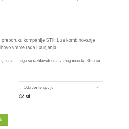
i preporuku kompanije STIHL za kombinovanje
jihovo vreme rada i punjenja.
og na slici mogu se razlikovati od stvarnog modela. Slike su
Očisti
U