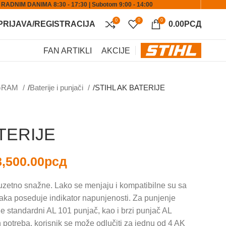
ADNIM DANIMA 8:30 - 17:30 | Subotom 9:00 - 14:00
0
0
0
PRIJAVA/REGISTRACIJA
0.00
РСД
FAN ARTIKLI
AKCIJE
OGRAM
Baterije i punjači
STIHL AK BATERIJE
TERIJE
8,500.00
рсд
izuzetno snažne. Lako se menjaju i kompatibilne su sa
aka poseduje indikator napunjenosti. Za punjenje
e standardni AL 101 punjač, kao i brzi punjač AL
h potreba, korisnik se može odlučiti za jednu od 4 AK