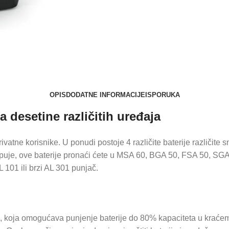
OPIS
DODATNE INFORMACIJE
ISPORUKA
 desetine različitih uređaja
ivatne korisnike. U ponudi postoje 4 različite baterije različit
e kupuje, ove baterije pronaći ćete u MSA 60, BGA 50, FSA 50,
 101 ili brzi AL 301 punjač.
ja, koja omogućava punjenje baterije do 80% kapaciteta u krać