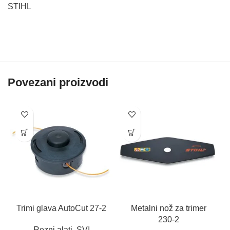
STIHL
Povezani proizvodi
Trimi glava AutoCut 27-2
Metalni nož za trimer
230-2
Rezni alati
,
SVI