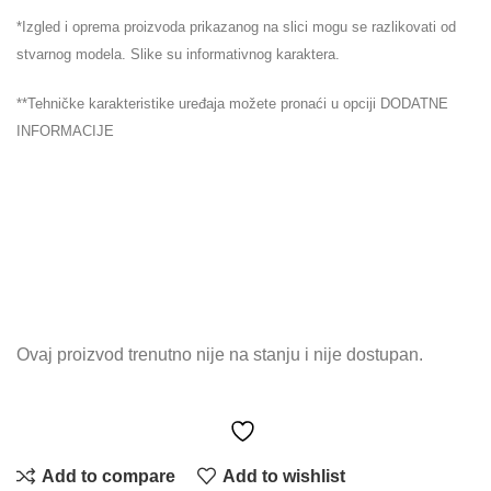
*Izgled i oprema proizvoda prikazanog na slici mogu se razlikovati od
stvarnog modela. Slike su informativnog karaktera.
**Tehničke karakteristike uređaja možete pronaći u opciji DODATNE
INFORMACIJE
Ovaj proizvod trenutno nije na stanju i nije dostupan.
Add to compare
Add to wishlist