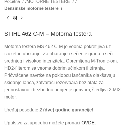
Početna
MOTORNE TESTERE
Benzinske motorne testere
STIHL 462 C-M – Motorna testera
Motorna testera MS 462 C-M je veoma pokretljiva uz
izuzetno ubrzanje. Za obaranje i sečenje grana u seči
srednjeg i visokog intenziteta. Opremljena M-Tronic-om,
HD2-filterom sa veoma dobrim učinkom filtriranja.
Pričvršćene navrtke na poklopcu lančanika olakšavaju
skidanje lanca, zatvarači rezervoara bez alata za
jednostavno i bezbedno punjenje gorivom, štedljivi 2-MIX
motor.
Uređaj poseduje
2 (dve) godine garancije!
Uputstvo za upotrebu možete pronaći
OVDE
.