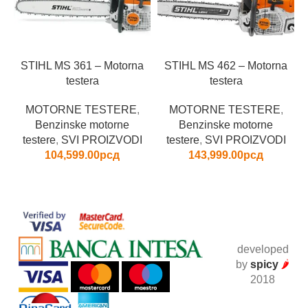
STIHL MS 361 – Motorna
STIHL MS 462 – Motorna
testera
testera
MOTORNE TESTERE
,
MOTORNE TESTERE
,
Benzinske motorne
Benzinske motorne
testere
,
SVI PROIZVODI
testere
,
SVI PROIZVODI
104,599.00
рсд
143,999.00
рсд
developed
by
spicy
🌶
2018