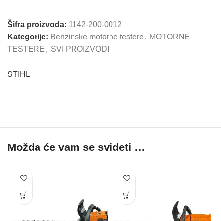
Šifra proizvoda:
1142-200-0012
Kategorije:
Benzinske motorne testere
,
MOTORNE
TESTERE
,
SVI PROIZVODI
STIHL
Možda će vam se svideti …