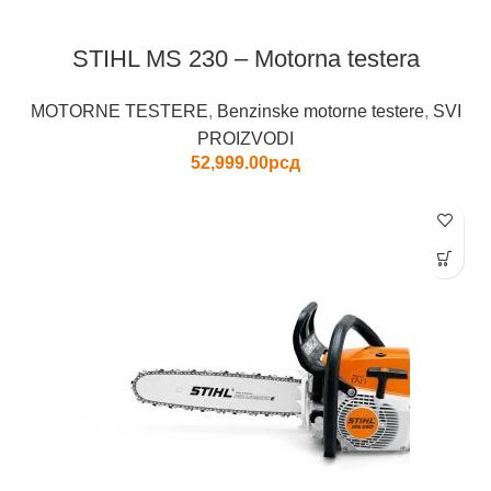
STIHL MS 230 – Motorna testera
MOTORNE TESTERE
,
Benzinske motorne testere
,
SVI
PROIZVODI
52,999.00
рсд