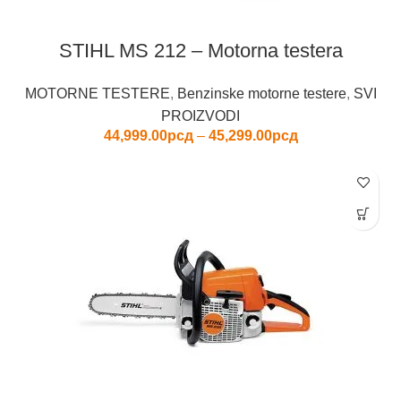
na
stranici
STIHL MS 212 – Motorna testera
proizvod
MOTORNE TESTERE
,
Benzinske motorne testere
,
SVI
PROIZVODI
Raspon
44,999.00
рсд
–
45,299.00
рсд
cena:
od
44,999.00рсд
do
45,299.00рсд