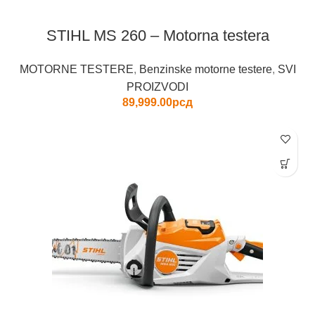
STIHL MS 260 – Motorna testera
MOTORNE TESTERE
,
Benzinske motorne testere
,
SVI
PROIZVODI
89,999.00
рсд