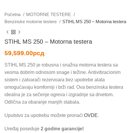
Početna
MOTORNE TESTERE
Benzinske motorne testere
STIHL MS 250 – Motorna testera
STIHL MS 250 – Motorna testera
59,599.00
рсд
STIHL MS 250 je robusna i snažna motorna testera sa
veoma dobrim odnosom snage i težine. Antivibracionim
sistem i zatvarači rezervoara bez upotrebe alata
omogućavaju komforniji i brži rad. Ova benzinska testera
idealna je za sečenje ogreva i izgradnje sa drvetom.
Odlična za obaranje manjih stabala.
Uputstvo za upotrebu možete pronaći
OVDE
.
Uređaj poseduje
2 godine garancije!