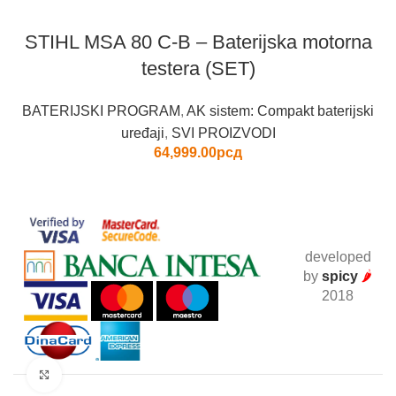
STIHL MSA 80 C-B – Baterijska motorna
testera (SET)
BATERIJSKI PROGRAM
,
AK sistem: Compakt baterijski
uređaji
,
SVI PROIZVODI
64,999.00
рсд
developed
by
spicy
🌶
2018
Click to enlarge