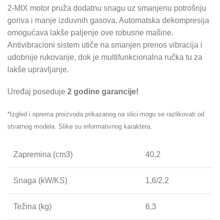
2-MIX motor pruža dodatnu snagu uz smanjenu potrošnju
goriva i manje izduvnih gasova. Automatska dekompresija
omogućava lakše paljenje ove robusne mašine.
Antivibracioni sistem utiče na smanjen prenos vibracija i
udobnije rukovanje, dok je multifunkcionalna ručka tu za
lakše upravljanje.
Uređaj poseduje
2 godine garancije!
*Izgled i oprema proizvoda prikazanog na slici mogu se razlikovati od
stvarnog modela. Slike su informativnog karaktera.
Zapremina (cm3)
40,2
Snaga (kW/KS)
1,6/2,2
Težina (kg)
6,3