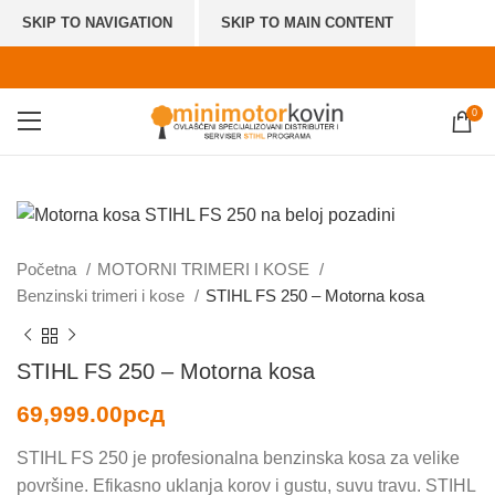
SKIP TO NAVIGATION
SKIP TO MAIN CONTENT
0
Početna
MOTORNI TRIMERI I KOSE
Benzinski trimeri i kose
STIHL FS 250 – Motorna kosa
STIHL FS 250 – Motorna kosa
69,999.00
рсд
STIHL FS 250 je profesionalna benzinska kosa za velike
površine. Efikasno uklanja korov i gustu, suvu travu. STIHL