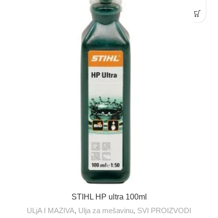
STIHL HP ultra 100ml
ULjA I MAZIVA
,
Ulja za mešavinu
,
SVI PROIZVODI