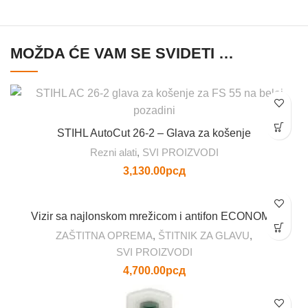
MOŽDA ĆE VAM SE SVIDETI …
STIHL AutoCut 26-2 – Glava za košenje
Rezni alati
,
SVI PROIZVODI
3,130.00
рсд
Vizir sa najlonskom mrežicom i antifon ECONOMY
ZAŠTITNA OPREMA
,
ŠTITNIK ZA GLAVU
,
SVI PROIZVODI
4,700.00
рсд