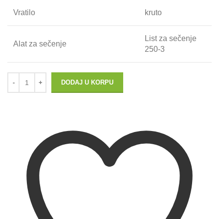
Vratilo
kruto
List za sečenje
Alat za sečenje
250-3
DODAJ U KORPU