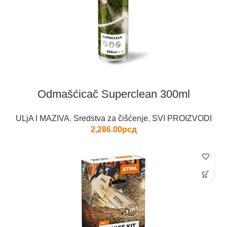
Odmašćicač Superclean 300ml
ULjA I MAZIVA
,
Sredstva za čišćenje
,
SVI PROIZVODI
2,286.00
рсд