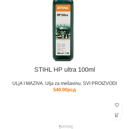
STIHL HP ultra 100ml
ULjA I MAZIVA
,
Ulja za mešavinu
,
SVI PROIZVODI
540.00
рсд