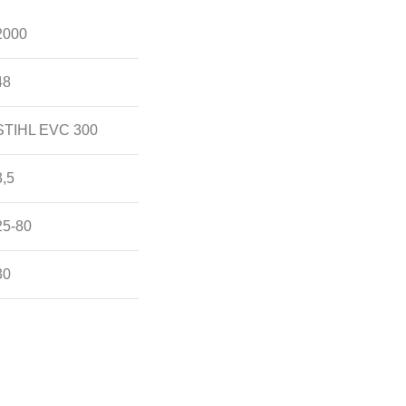
2000
48
STIHL EVC 300
3,5
25-80
30