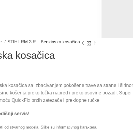
ce
STIHL RM 3 R – Benzinska kosačica
ka kosačica
ka kosačica sa izbacivanjem pokošene trave sa strane i širinom
ine košenja preko točka napred i preko osovine pozadi. Super 
oću QuickFix brzih zatezača i preklopne ručke.
dišnji servis!
ati od stvarnog modela. Slike su informativnog karaktera.