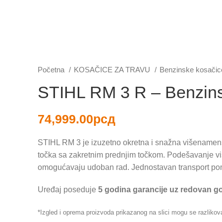
Početna
KOSAČICE ZA TRAVU
Benzinske kosači
STIHL RM 3 R – Benzins
74,999.00
рсд
STIHL RM 3 je izuzetno okretna i snažna višenamens
točka sa zakretnim prednjim točkom. Podešavanje vis
omogućavaju udoban rad. Jednostavan transport pom
Uređaj poseduje
5 godina garancije uz redovan go
*Izgled i oprema proizvoda prikazanog na slici mogu se razlikov