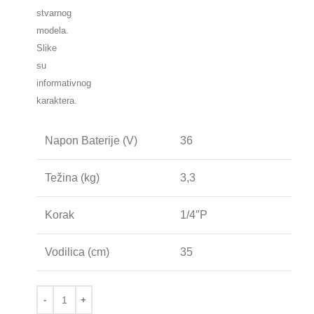
stvarnog
modela.
Slike
su
informativnog
karaktera.
Napon Baterije (V)
36
Težina (kg)
3,3
Korak
1/4″P
Vodilica (cm)
35