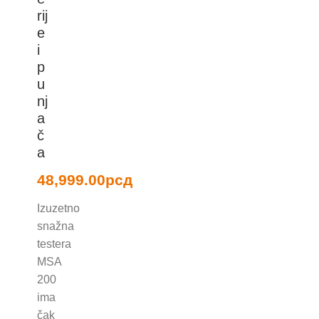
rij
e
i
p
u
nj
a
č
a
48,999.00
рсд
Izuzetno
snažna
testera
MSA
200
ima
čak