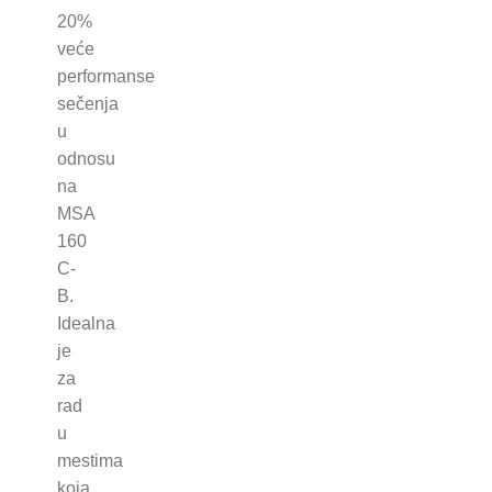
20%
veće
performanse
sečenja
u
odnosu
na
MSA
160
C-
B.
Idealna
je
za
rad
u
mestima
koja