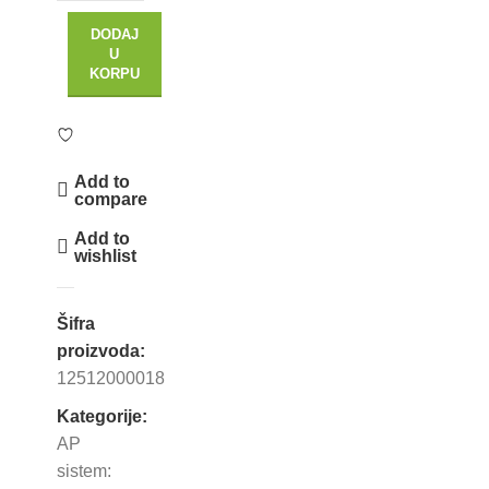
DODAJ
U
KORPU
Add to
compare
Add to
wishlist
Šifra
proizvoda:
12512000018
Kategorije:
AP
sistem: