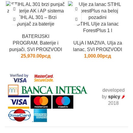
STIHL AL 301 – Brzi
punjač za baterije
STIHL Ulje za lanac
ForestPlus 1 l
BATERIJSKI
PROGRAM
,
Baterije i
ULjA I MAZIVA
,
Ulja za
punjači
,
SVI PROIZVODI
lanac
,
SVI PROIZVODI
25,970.00
рсд
1,000.00
рсд
developed
by
spicy
🌶
2018