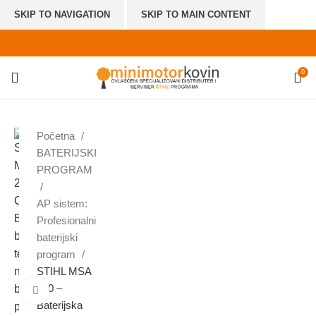
SKIP TO NAVIGATION
SKIP TO MAIN CONTENT
0
Početna
BATERIJSKI
PROGRAM
AP sistem:
Profesionalni
baterijski
program
STIHL MSA
200 –
Click to enlarge
Baterijska