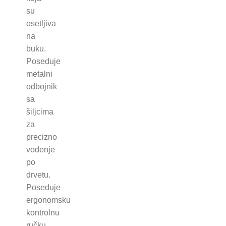
su
osetljiva
na
buku.
Poseduje
metalni
odbojnik
sa
šiljcima
za
precizno
vođenje
po
drvetu.
Poseduje
ergonomsku
kontrolnu
ručku