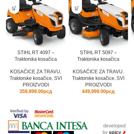
STIHL RT 4097 –
STIHL RT 5097 –
Traktorska kosačica
Traktorska kosačica
KOSAČICE ZA TRAVU
,
KOSAČICE ZA TRAVU
,
Traktorske kosačice
,
SVI
Traktorske kosačice
,
SVI
PROIZVODI
PROIZVODI
359,999.00
рсд
449,999.00
рсд
developed
by
spicy
🌶