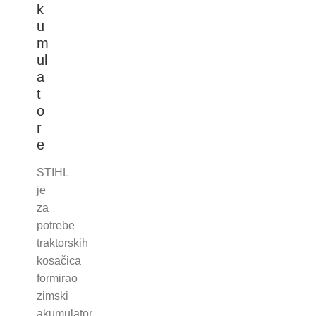
k
u
m
ul
a
t
o
r
e
STIHL
je
za
potrebe
traktorskih
kosačica
formirao
zimski
akumulator,