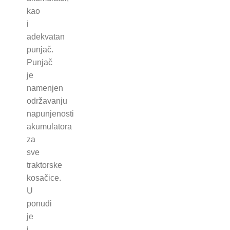
kao
i
adekvatan
punjač.
Punjač
je
namenjen
održavanju
napunjenosti
akumulatora
za
sve
traktorske
kosačice.
U
ponudi
je
i