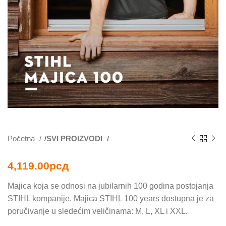
Početna
SVI PROIZVODI
4,119.00
рсд
Majica koja se odnosi na jubilarnih 100 godina postojanja
STIHL kompanije. Majica STIHL 100 years dostupna je za
poručivanje u sledećim veličinama: M, L, XL i XXL.