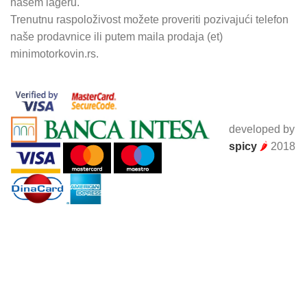
našem lageru.
Trenutnu raspoloživost možete proveriti pozivajući telefon
naše prodavnice ili putem maila prodaja (et)
minimotorkovin.rs.
developed by
spicy
🌶
2018