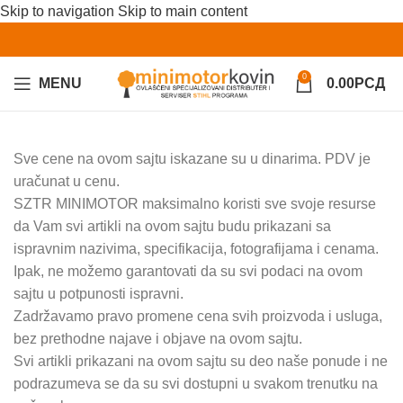
Skip to navigation
Skip to main content
0
MENU
0.00
РСД
Sve cene na ovom sajtu iskazane su u dinarima. PDV je
uračunat u cenu.
SZTR MINIMOTOR maksimalno koristi sve svoje resurse
da Vam svi artikli na ovom sajtu budu prikazani sa
ispravnim nazivima, specifikacija, fotografijama i cenama.
Ipak, ne možemo garantovati da su svi podaci na ovom
sajtu u potpunosti ispravni.
Zadržavamo pravo promene cena svih proizvoda i usluga,
bez prethodne najave i objave na ovom sajtu.
Svi artikli prikazani na ovom sajtu su deo naše ponude i ne
podrazumeva se da su svi dostupni u svakom trenutku na