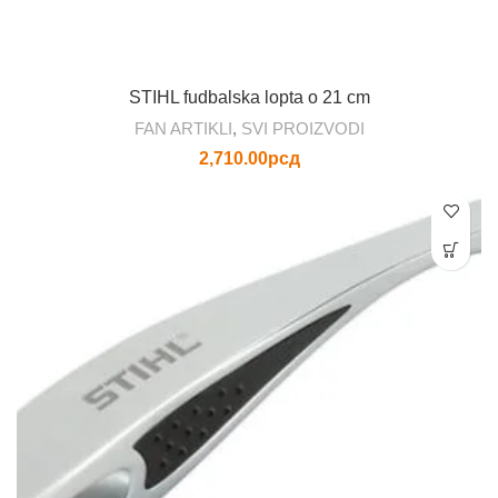
STIHL fudbalska lopta o 21 cm
FAN ARTIKLI
,
SVI PROIZVODI
2,710.00
рсд