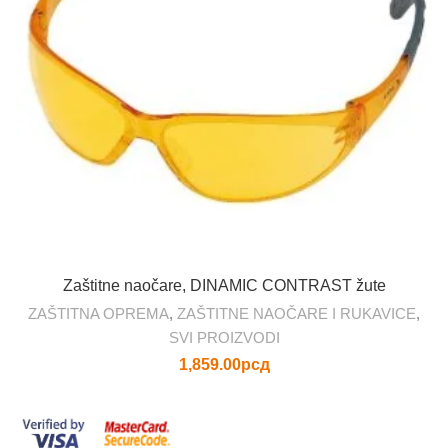
Zaštitne naočare, DINAMIC CONTRAST žute
ZAŠTITNA OPREMA
,
ZAŠTITNE NAOČARE I RUKAVICE
,
SVI PROIZVODI
1,859.00
рсд