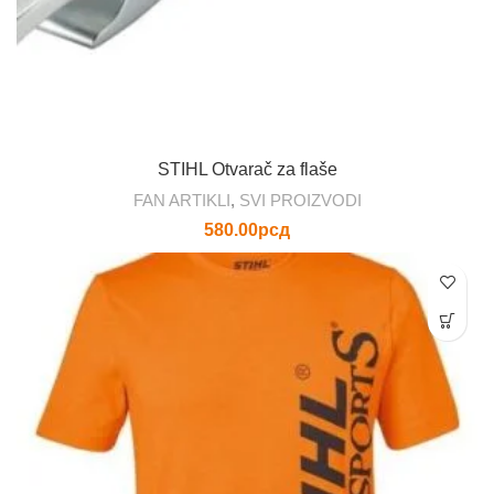
STIHL Otvarač za flaše
FAN ARTIKLI
,
SVI PROIZVODI
580.00
рсд
Ovaj
proizvod
ima
više
varijanti.
Opcije
mogu