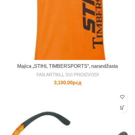
biti
izabran
na
stranici
proizvod
Majica „STIHL TIMBERSPORTS“, narandžasta
FAN ARTIKLI
,
SVI PROIZVODI
3,100.00
рсд