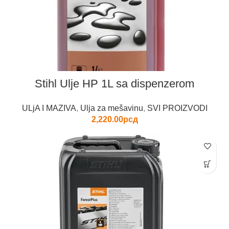
Stihl Ulje HP 1L sa dispenzerom
ULjA I MAZIVA
,
Ulja za mešavinu
,
SVI PROIZVODI
2,220.00
рсд