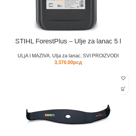
STIHL ForestPlus – Ulje za lanac 5 l
ULjA I MAZIVA
,
Ulja za lanac
,
SVI PROIZVODI
3,370.00
рсд