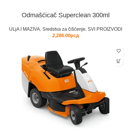
Odmašćicač Superclean 300ml
ULjA I MAZIVA
,
Sredstva za čišćenje
,
SVI PROIZVODI
2,286.00
рсд