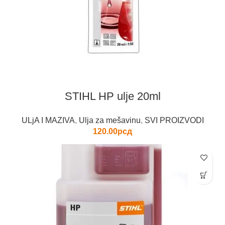
STIHL HP ulje 20ml
ULjA I MAZIVA
,
Ulja za mešavinu
,
SVI PROIZVODI
120.00
рсд