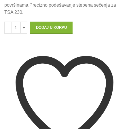
površinama.Precizno podešavanje stepena sečenja za
TSA 230.
DODAJ U KORPU