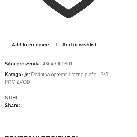
Add to compare
Add to wishlist
Šifra proizvoda:
48646900801
Kategorije:
Dodatna oprema i rezne ploče
,
SVI
PROIZVODI
STIHL
Share: