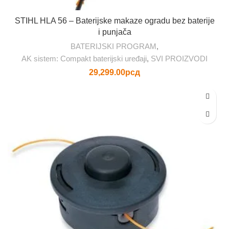
STIHL HLA 56 – Baterijske makaze ogradu bez baterije
i punjača
BATERIJSKI PROGRAM
,
AK sistem: Compakt baterijski uređaji
,
SVI PROIZVODI
29,299.00
рсд