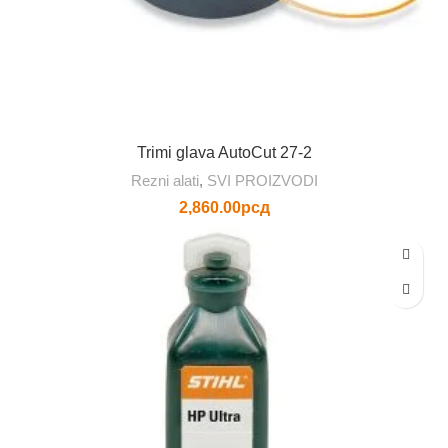
Trimi glava AutoCut 27-2
Rezni alati
,
SVI PROIZVODI
2,860.00
рсд