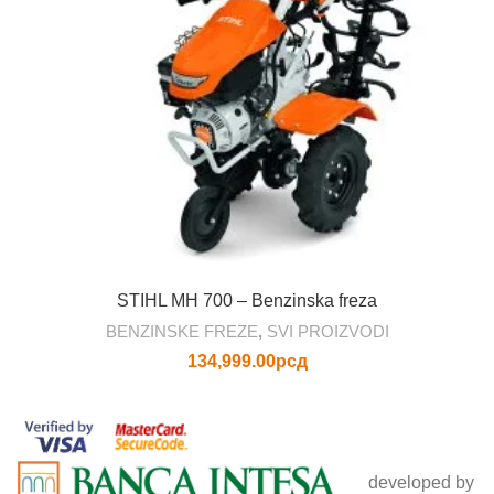
STIHL MH 700 – Benzinska freza
BENZINSKE FREZE
,
SVI PROIZVODI
134,999.00
рсд
developed by