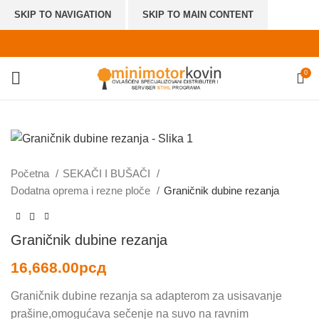
SKIP TO NAVIGATION
SKIP TO MAIN CONTENT
0
Početna
SEKAČI I BUŠAČI
Dodatna oprema i rezne ploče
Graničnik dubine rezanja
Graničnik dubine rezanja
16,668.00
рсд
Graničnik dubine rezanja sa adapterom za usisavanje
prašine,omogućava sečenje na suvo na ravnim