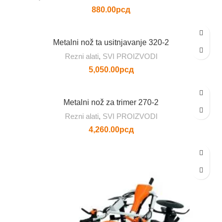
880.00
рсд
Metalni nož ta usitnjavanje 320-2
Rezni alati
,
SVI PROIZVODI
5,050.00
рсд
Metalni nož za trimer 270-2
Rezni alati
,
SVI PROIZVODI
4,260.00
рсд