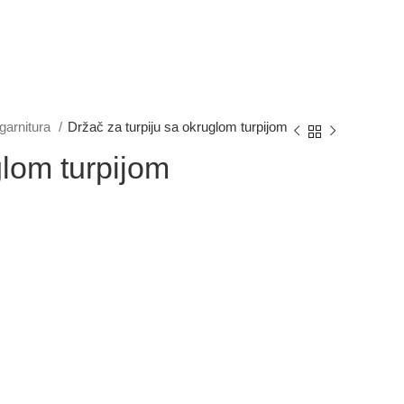
 garnitura
Držač za turpiju sa okruglom turpijom
glom turpijom