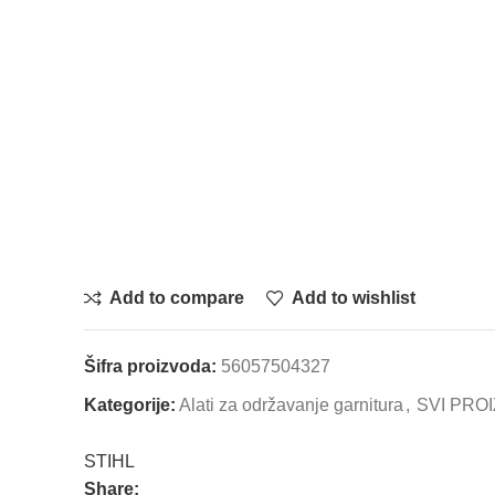
Add to compare
Add to wishlist
Šifra proizvoda:
56057504327
Kategorije:
Alati za održavanje garnitura
,
SVI PRO
STIHL
Share: