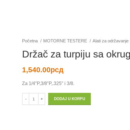
Početna
MOTORNE TESTERE
Alati za održavanje
Držač za turpiju sa okru
1,540.00
рсд
Za 1/4″P,3/8″P,.325″ i 3/8.
DODAJ U KORPU